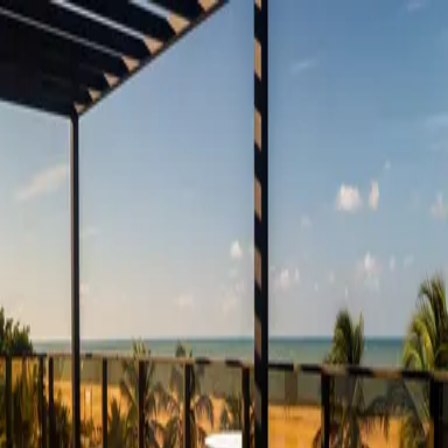
Investidor
01 / Acesso restrito
Resultado líquido real,
não promessa
de
pico.
Acompanhe seus empreendimentos, relatórios mensais e
comunicados oficiais da gestora — em um único portal seguro.
©
2026
Liiv · acesso restrito · suporte: investidores@liiv.com.br
Recuperar senha
Informe o e-mail da sua conta. Se ele estiver cadastrado, você
receberá um link para redefinir sua senha.
E-mail
Enviar link de recuperação